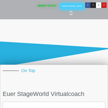
WANNA TEACH?
HIER ANMELDEN!
On Top
Euer StageWorld Virtualcoach