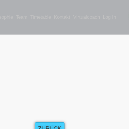
sophie
Team
Timetable
Kontakt
Virtualcoach
Log In
ZURÜCK