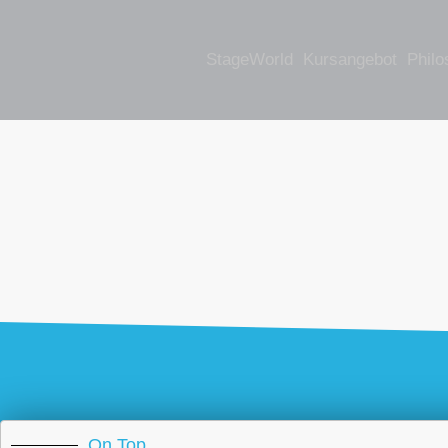
StageWorld
Kursangebot
Philo
On Top