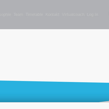
sophie
Team
Timetable
Kontakt
Virtualcoach
Log In