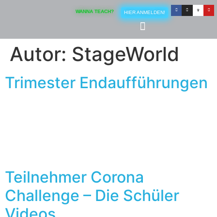
Inhalt
springen
WANNA TEACH?
HIER ANMELDEN!
Autor:
StageWorld
Trimester Endaufführungen
Teilnehmer Corona
Challenge – Die Schüler
Videos