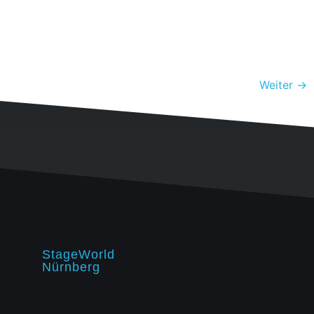
Weiter
→
StageWorld
Nürnberg