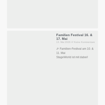
Familien Festival 16. &
17. Mai
13. Mai 2026
Keine Kommentare
🎉 Familien-Festival am 10. &
11. Mai
StageWorld ist mit dabei!