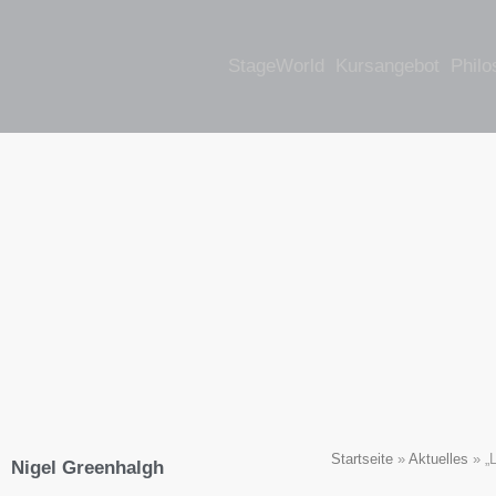
StageWorld
Kursangebot
Philo
Startseite
»
Aktuelles
»
„
Nigel Greenhalgh