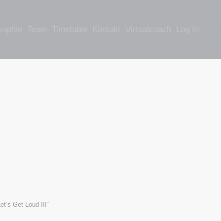
sophie
Team
Timetable
Kontakt
Virtualcoach
Log In
Let’s Get Loud III“