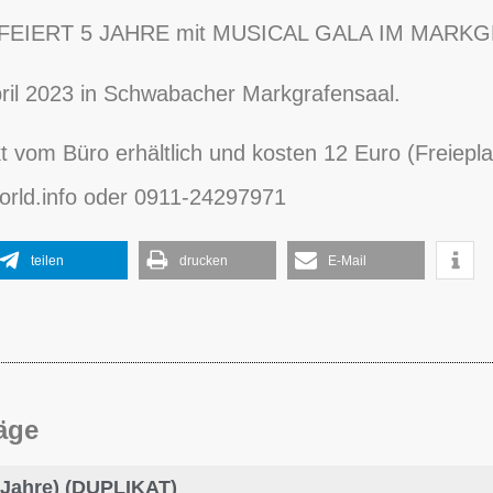
EIERT 5 JAHRE mit MUSICAL GALA IM MAR
pril 2023 in Schwabacher Markgrafensaal.
kt vom Büro erhältlich und kosten 12 Euro (Freiepl
rld.info oder 0911-24297971
teilen
drucken
E-Mail
räge
 6 Jahre) (DUPLIKAT)