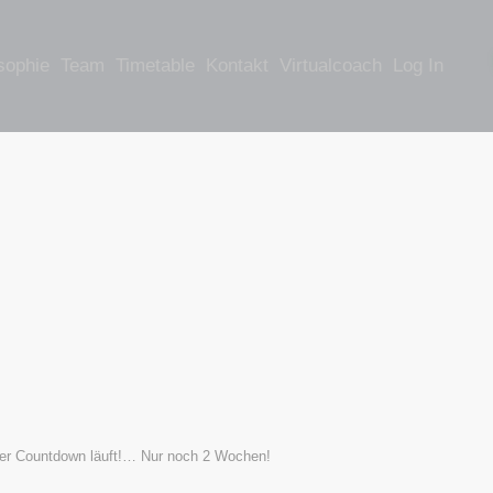
sophie
Team
Timetable
Kontakt
Virtualcoach
Log In
er Countdown läuft!… Nur noch 2 Wochen!