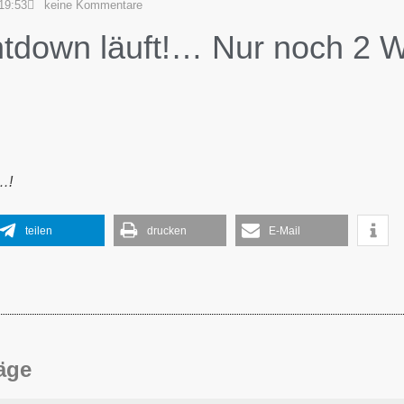
19:53
keine Kommentare
tdown läuft!… Nur noch 2 
…!
teilen
drucken
E-Mail
räge