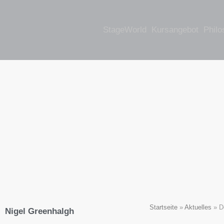
StageWorld
Kursangebot
Philo
Startseite
»
Aktuelles
»
D
Nigel Greenhalgh