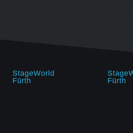
StageWorld
StageW
Fürth
Fürth