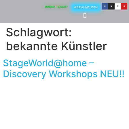
Inhalt
springen
WANNA TEACH?
HIER ANMELDEN!
Schlagwort:
bekannte Künstler
StageWorld@home –
Discovery Workshops NEU!!