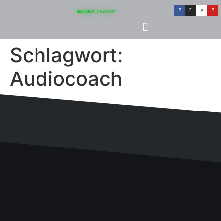
Inhalt
springen
WANNA TEACH?
Schlagwort:
Audiocoach