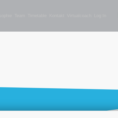
sophie
Team
Timetable
Kontakt
Virtualcoach
Log In