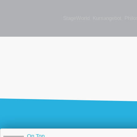
StageWorld
Kursangebot
Philo
On Top