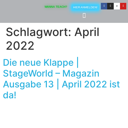
Inhalt
springen
WANNA TEACH?
HIER ANMELDEN!
Schlagwort:
April
2022
Die neue Klappe |
StageWorld – Magazin
Ausgabe 13 | April 2022 ist
da!