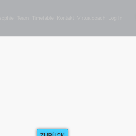
sophie
Team
Timetable
Kontakt
Virtualcoach
Log In
ZURÜCK