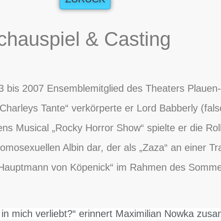
chauspiel & Casting
 bis 2007 Ensemblemitglied des Theaters Plauen-
harleys Tante“ verkörperte er Lord Babberly (fals
 Musical „Rocky Horror Show“ spielte er die Rolle
omosexuellen Albin dar, der als „Zaza“ an einer T
er Hauptmann von Köpenick“ im Rahmen des Somme
n mich verliebt?“ erinnert Maximilian Nowka zusa