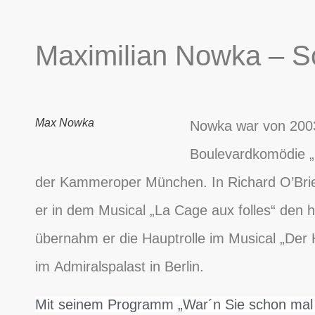
Maximilian Nowka – S
Max Nowka
Nowka war von 2003
Boulevardkomödie „C
der Kammeroper München. In Richard O’Briens
er in dem Musical „La Cage aux folles“ den h
übernahm er die Hauptrolle im Musical „D
im Admiralspalast in Berlin.
Mit seinem Programm „War´n Sie schon mal i